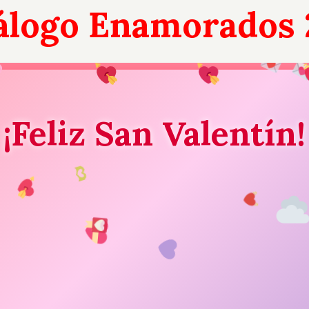
álogo Enamorados 
¡Feliz San Valentín!