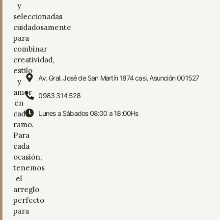
y
seleccionadas
cuidadosamente
para
combinar
creatividad,
estilo
Av. Gral. José de San Martín 1874 casi, Asunción 001527
y
amor
0983 314 528
en
cada
Lunes a Sábados 08:00 a 18:00Hs
ramo.
Para
cada
ocasión,
tenemos
el
arreglo
perfecto
para