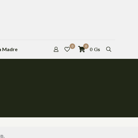
0
0
la Madre
0
Gs
n.