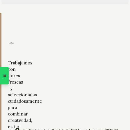
Trabajamos
con
flores
frescas
y
seleccionadas
cuidadosamente
para
combinar
creatividad,
estilo