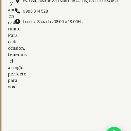
Av. Gral. José de San Martín 1874 casi, Asunción 001527
y
amor
0983 314 528
en
Lunes a Sábados 08:00 a 18:00Hs
cada
ramo.
Para
cada
ocasión,
tenemos
el
arreglo
perfecto
para
vos.