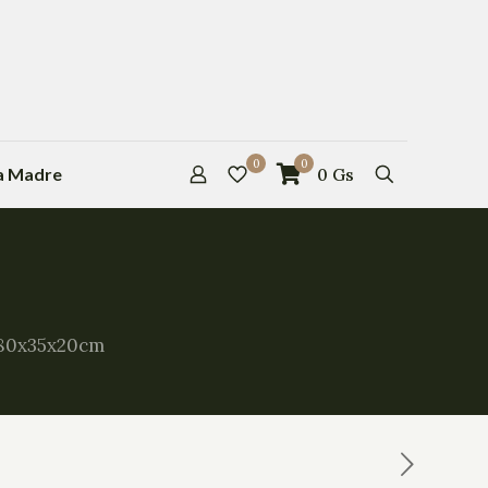
0
0
la Madre
0
Gs
 80x35x20cm