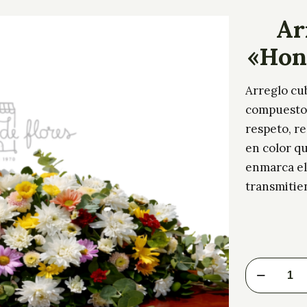
Ar
«Hon
Arreglo cub
compuesto 
respeto, r
en color q
enmarca el
transmitie