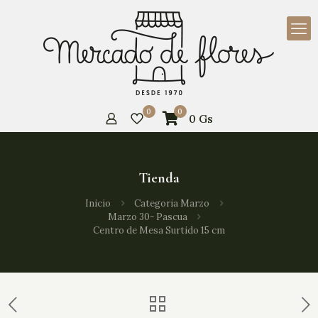
0
0
0
Gs
Tienda
Inicio
Categoria Marzo
Marzo 30- Pascua
Centro de Mesa Surtido 15 cm