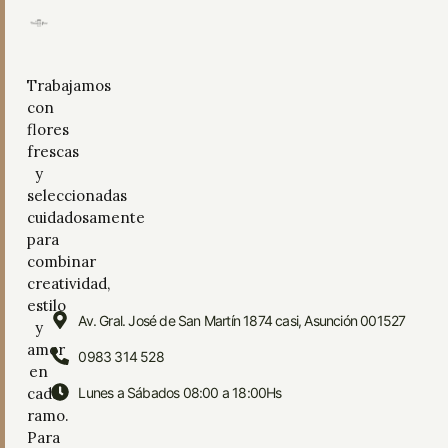
Trabajamos
con
flores
frescas
y
seleccionadas
cuidadosamente
para
combinar
creatividad,
estilo
Av. Gral. José de San Martín 1874 casi, Asunción 001527
y
amor
0983 314 528
en
cada
Lunes a Sábados 08:00 a 18:00Hs
ramo.
Para