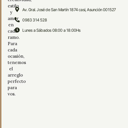
estilo
Av. Gral. José de San Martín 1874 casi, Asunción 001527
y
amor
0983 314 528
en
Lunes a Sábados 08:00 a 18:00Hs
cada
ramo.
Para
cada
ocasión,
tenemos
el
arreglo
perfecto
para
vos.