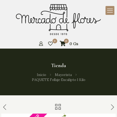
0
0
0
Gs
Tienda
Inicio
Mayorista
PAQUETE Follaje Eucalipto 1 Kilo