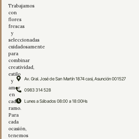
Trabajamos
con
flores
frescas
y
seleccionadas
cuidadosamente
para
combinar
creatividad,
estilo
Av. Gral. José de San Martín 1874 casi, Asunción 001527
y
amor
0983 314 528
en
cada
Lunes a Sábados 08:00 a 18:00Hs
ramo.
Para
cada
ocasión,
tenemos