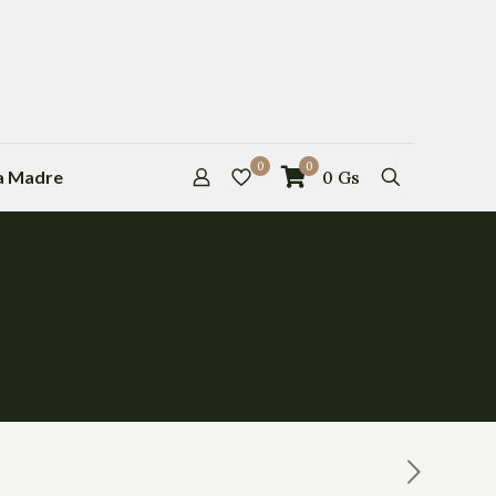
0
0
la Madre
0
Gs