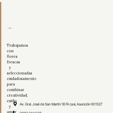
Trabajamos
con
flores
frescas
y
seleccionadas
cuidadosamente
para
combinar
creatividad,
estilo
Av. Gral. José de San Martín 1874 casi, Asunción 001527
y
amor