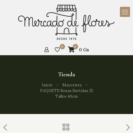
0
0
0
Gs
Tienda
Inicio
Mayorista
PAQUETE Rosas Surtidas 25
Tallos 40cm