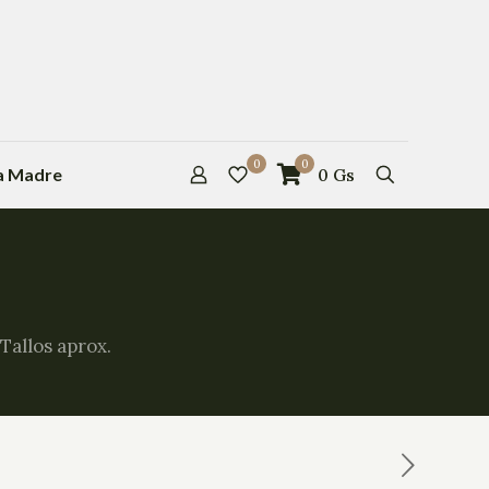
0
0
la Madre
0
Gs
Tallos aprox.