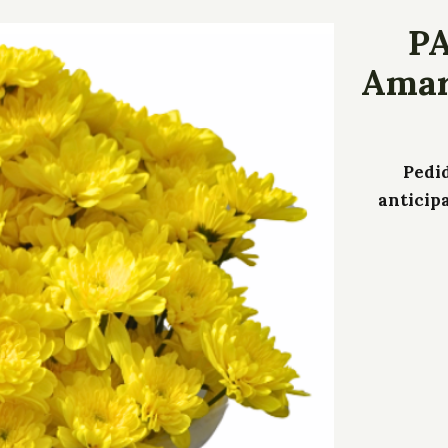
PA
Amari
Pedid
anticip