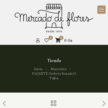
0
0
0
Gs
Tienda
Inicio
Mayorista
PAQUETE Gerbera Rosada 12
Tallos