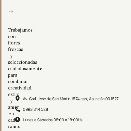
Trabajamos
con
flores
frescas
y
seleccionadas
cuidadosamente
para
combinar
creatividad,
estilo
Av. Gral. José de San Martín 1874 casi, Asunción 001527
y
amor
0983 314 528
en
cada
Lunes a Sábados 08:00 a 18:00Hs
ramo.