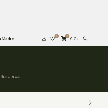
0
0
la Madre
0
Gs
los aprox.