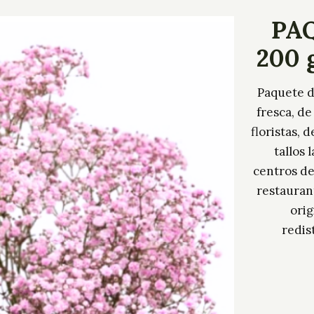
PAQ
200 
Paquete d
fresca, de
floristas,
tallos 
centros de
restauran
orig
redis