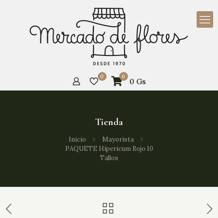
0
0
0
Gs
Tienda
Inicio
Mayorista
PAQUETE Hipericum Rojo 10
Tallos