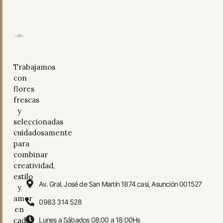
Trabajamos
con
flores
frescas
y
seleccionadas
cuidadosamente
para
combinar
creatividad,
estilo
Av. Gral. José de San Martín 1874 casi, Asunción 001527
y
amor
0983 314 528
en
cada
Lunes a Sábados 08:00 a 18:00Hs