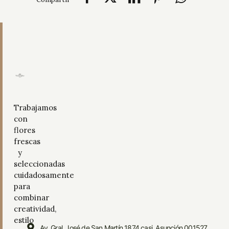
Trabajamos
con
flores
frescas
y
seleccionadas
cuidadosamente
para
combinar
creatividad,
estilo
Av. Gral. José de San Martín 1874 casi, Asunción 001527