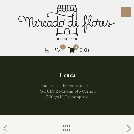
0
0
0
Gs
Tienda
Inicio
Mayorista
PAQUETE Matsumoto Carmin
(500gr) 10 Tallos aprox.