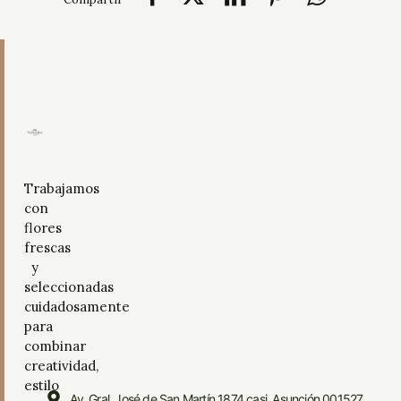
Trabajamos
con
flores
frescas
y
seleccionadas
cuidadosamente
para
combinar
creatividad,
estilo
Av. Gral. José de San Martín 1874 casi, Asunción 001527