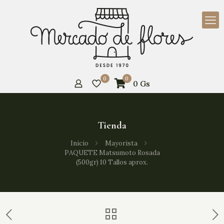
0
0
0
Gs
Tienda
Inicio
Mayorista
PAQUETE Matsumoto Rosada
(500gr) 10 Tallos aprox.