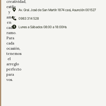
creatividad,
estilo
Av. Gral. José de San Martín 1874 casi, Asunción 001527
y
amor
0983 314 528
en
Lunes a Sábados 08:00 a 18:00Hs
cada
ramo.
Para
cada
ocasión,
tenemos
el
arreglo
perfecto
para
vos.