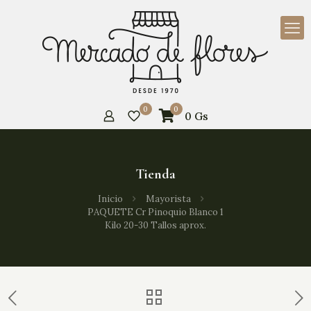
0
0
0
Gs
Tienda
Inicio
Mayorista
PAQUETE Cr Pinoquio Blanco 1
Kilo 20-30 Tallos aprox.