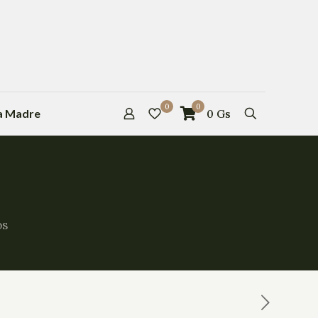
0
0
la Madre
0
Gs
os