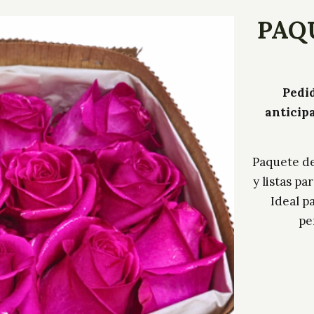
PAQU
Pedid
anticip
Paquete de
y listas pa
Ideal p
pe