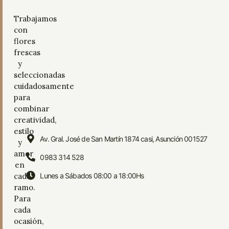
Trabajamos
con
flores
frescas
y
seleccionadas
cuidadosamente
para
combinar
creatividad,
estilo
Av. Gral. José de San Martín 1874 casi, Asunción 001527
y
amor
0983 314 528
en
cada
Lunes a Sábados 08:00 a 18:00Hs
ramo.
Para
cada
ocasión,