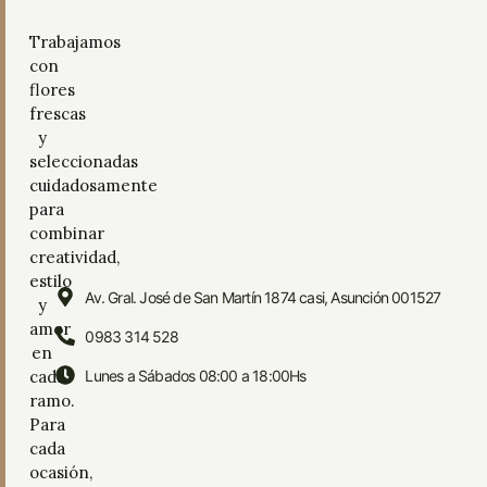
Trabajamos
con
flores
frescas
y
seleccionadas
cuidadosamente
para
combinar
creatividad,
estilo
Av. Gral. José de San Martín 1874 casi, Asunción 001527
y
amor
0983 314 528
en
cada
Lunes a Sábados 08:00 a 18:00Hs
ramo.
Para
cada
ocasión,