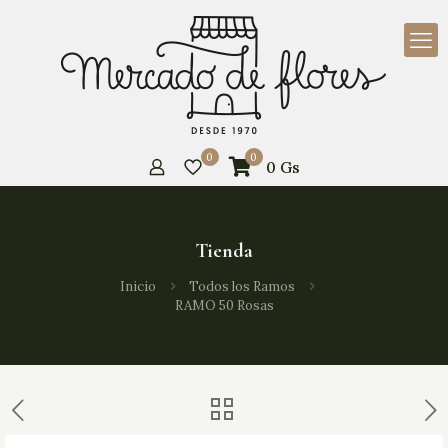
0
0
0
Gs
Tienda
Inicio
Todos los Ramos
RAMO 50 Rosas