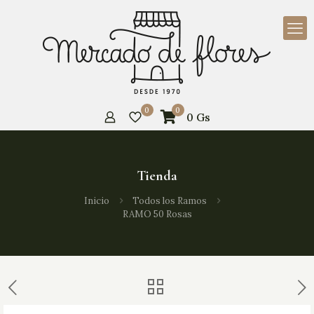
0
0
0
Gs
Tienda
Inicio
Todos los Ramos
RAMO 50 Rosas