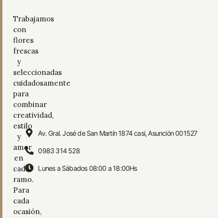
Trabajamos
con
flores
frescas
y
seleccionadas
cuidadosamente
para
combinar
creatividad,
estilo
Av. Gral. José de San Martín 1874 casi, Asunción 001527
y
amor
0983 314 528
en
cada
Lunes a Sábados 08:00 a 18:00Hs
ramo.
Para
cada
ocasión,