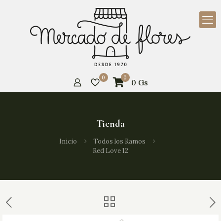
0
0
0
Gs
Tienda
Inicio
Todos los Ramos
Red Love 12