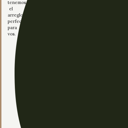
tenemos
el
arreglo
perfecto
para
vos.