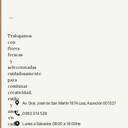
Trabajamos
con
flores
frescas
y
seleccionadas
cuidadosamente
para
combinar
creatividad,
estilo
Av. Gral. José de San Martín 1874 casi, Asunción 001527
y
amor
0983 314 528
en
cada
Lunes a Sábados 08:00 a 18:00Hs