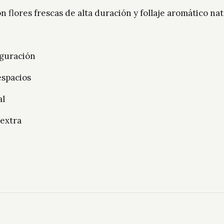
flores frescas de alta duración y follaje aromático natu
uguración
espacios
al
 extra