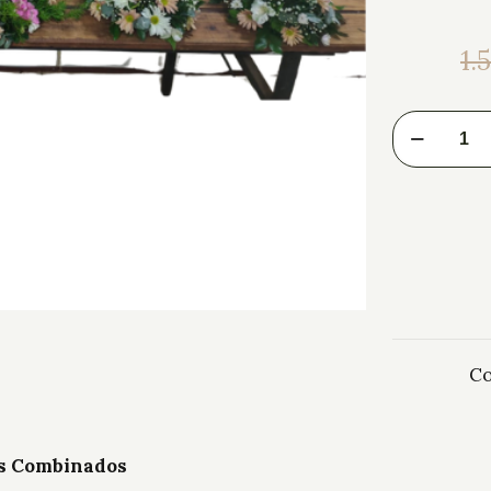
1.
Co
os Combinados