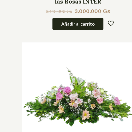
las Rosas INTER
3.000.000
Gs
3.445.000
Gs
Añadir al carrito