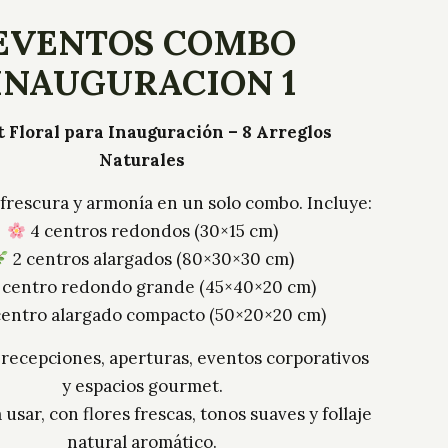
EVENTOS COMBO
INAUGURACION 1
t Floral para Inauguración – 8 Arreglos
Naturales
 frescura y armonía en un solo combo. Incluye:
4 centros redondos (30×15 cm)
2 centros alargados (80×30×30 cm)
 centro redondo grande (45×40×20 cm)
centro alargado compacto (50×20×20 cm)
 recepciones, aperturas, eventos corporativos
y espacios gourmet.
 usar, con flores frescas, tonos suaves y follaje
natural aromático.