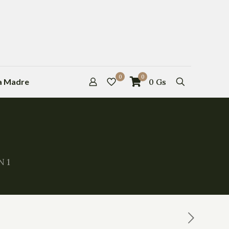
0
0
la Madre
0
Gs
 1