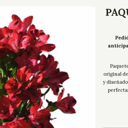
PAQU
Pedid
anticip
Paquete
original d
y diseñador
perfecta