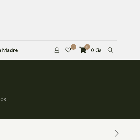
0
0
la Madre
0
Gs
los