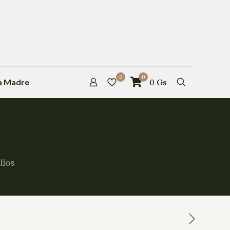
0
0
la Madre
0
Gs
llos