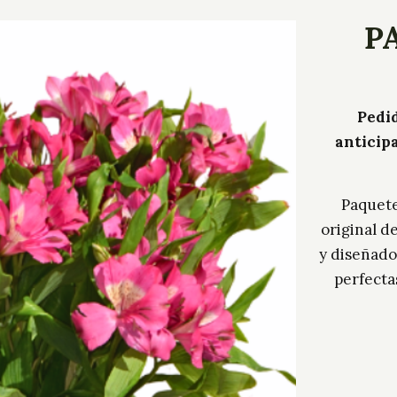
P
Pedid
anticip
Paquete
original d
y diseñador
perfecta