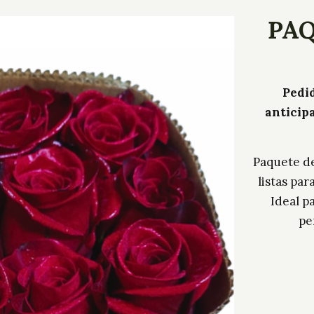
PAQ
Pedid
anticip
Paquete de
listas par
Ideal p
pe