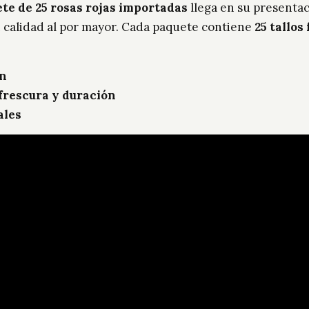
te de 25 rosas rojas importadas
llega en su presentaci
n calidad al por mayor. Cada paquete contiene
25 tallos
ón
frescura y duración
ales