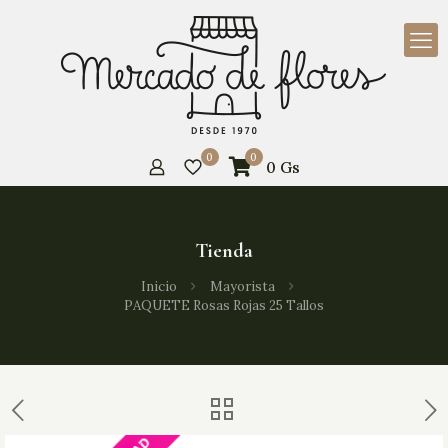
0
0
0
Gs
Tienda
Inicio
Mayorista
PAQUETE Rosas Rojas 25 Tallos