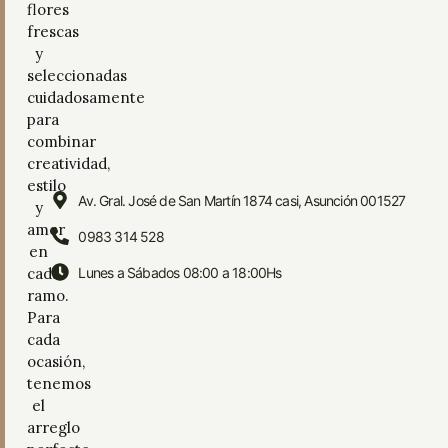
flores
frescas
y
seleccionadas
cuidadosamente
para
combinar
creatividad,
estilo
Av. Gral. José de San Martín 1874 casi, Asunción 001527
y
amor
0983 314 528
en
cada
Lunes a Sábados 08:00 a 18:00Hs
ramo.
Para
cada
ocasión,
tenemos
el
arreglo