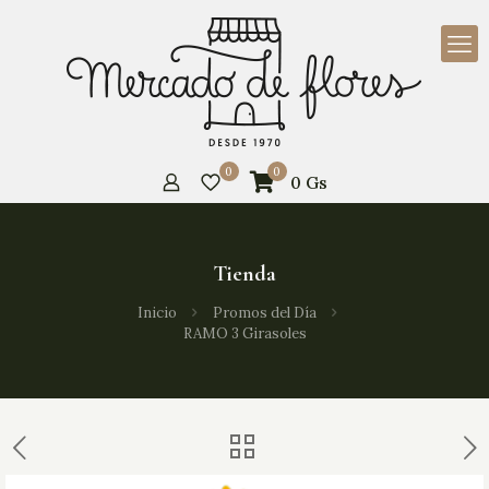
0
0
0
Gs
Tienda
Inicio
Promos del Día
RAMO 3 Girasoles