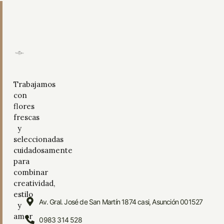
Trabajamos
con
flores
frescas
y
seleccionadas
cuidadosamente
para
combinar
creatividad,
estilo
Av. Gral. José de San Martín 1874 casi, Asunción 001527
y
amor
0983 314 528