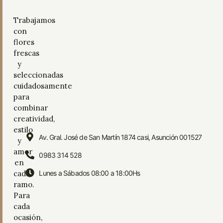
Trabajamos
con
flores
frescas
y
seleccionadas
cuidadosamente
para
combinar
creatividad,
estilo
Av. Gral. José de San Martín 1874 casi, Asunción 001527
y
amor
0983 314 528
en
cada
Lunes a Sábados 08:00 a 18:00Hs
ramo.
Para
cada
ocasión,