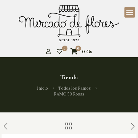
0
0
0
Gs
Tienda
Inicio
Todos los Ramos
RAMO 50 Rosas